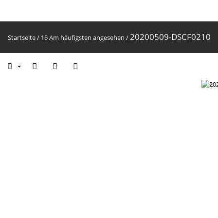
20200509-DSCF0210
Startseite
/
15 Am häufigsten angesehen
/